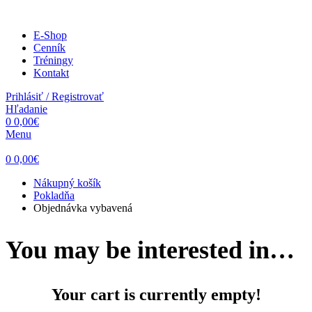
E-Shop
Cenník
Tréningy
Kontakt
Prihlásiť / Registrovať
Hľadanie
0
0,00
€
Menu
0
0,00
€
Nákupný košík
Pokladňa
Objednávka vybavená
You may be interested in…
Your cart is currently empty!