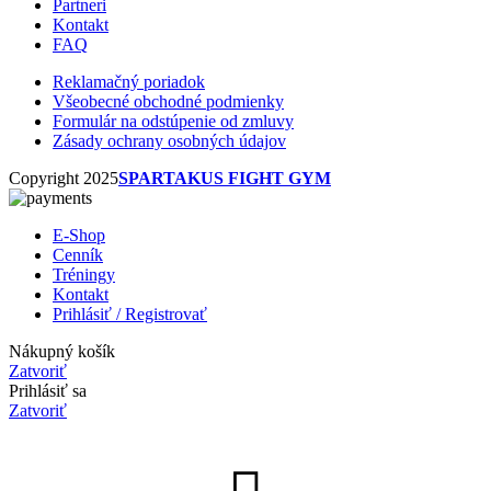
Partneri
Kontakt
FAQ
Reklamačný poriadok
Všeobecné obchodné podmienky
Formulár na odstúpenie od zmluvy
Zásady ochrany osobných údajov
Copyright 2025
SPARTAKUS FIGHT GYM
E-Shop
Cenník
Tréningy
Kontakt
Prihlásiť / Registrovať
Nákupný košík
Zatvoriť
Prihlásiť sa
Zatvoriť