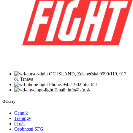
OC ISLAND, Zelenečská 9999/119, 917
01 Trnava
Phone: +421 902 562 651
Email: info@sfg.sk
Odkazy
Cenník
Tréningy
O nás
Osobnosti SFG