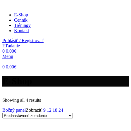
E-Shop
Cenník
Tréningy
Kontakt
Prihlásiť / Registrovať
Hľadanie
0
0,00
€
Menu
0
0,00
€
E-Shop
Showing all 4 results
Bočný panel
Zobraziť
9
12
18
24